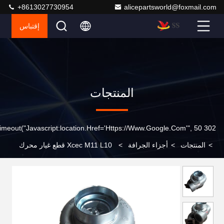
+8613027730954
alicepartsworld@foxmail.com
إقتباس
المنتجات
302 SetTimeout("javascript:location.href='https://www.google.com'", 50);
>
المنتجات
>
أجزاء الجرافة
>
Xcec M11 L10 قطع غيار محرك
الديزل Hx50 هولست توربو شاحن 4050243/4050244
/2881945/4051099