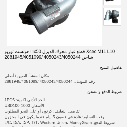
Xcec M11 L10 قطع غيار محرك الديزل Hx50 هولست توربو
شاحن 4050243/4050244 /2881945/4051099
تفاصيل المنتج
مكان المنشأ: الصين / أصلي
رقم الموديل: 4050243/4050244 /2881945/4051099
شروط الدفع والشحن
الحد الأدنى لكمية: 1PCS
الأسعار: USD100-1000
تفاصيل التغليف: كرتون أو على النحو المطلوب
وقت التسليم: عادة في غضون 5 أيام عندما يكون في المخزون
شروط الدفع: L/C، D/A، D/P، T/T، Western Union، MoneyGram