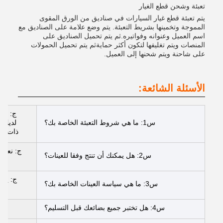
تعبئة وشحن قطع الغيار
يتم تعبئة قطع غيار السيارات في صناديق من الورق المقوى
المموجة وتخمينها بشريط التعبئة. يتم وضع علامة على الصناديق مع
اسم العميل وعنوانه وفواتيره.ثم يتم تحميل الصناديق على
المنصات ويتم تغليفها لتكون أكثر حمايةثم يتم تحميل الحمولات
على شاحنة ويتم شحنها إلى العميل.
الأسئلة الشائعة:
ج: عاد
س1: ما هي شروط التعبئة الخاصة بك؟
لديك ب
ذات ال
ج: نعم، 
س2: هل يمكنك أن تنتج وفقا للعينات؟
ج: يمك
س3: ما هي سياسة العينات الخاصة بك؟
س4: هل تختبر جميع بضائعك قبل التسليم؟