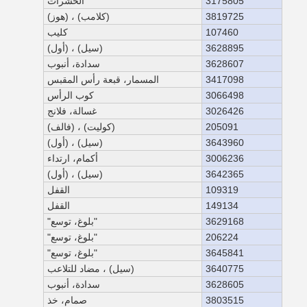
3175805
الحشرات
3819725
(كلامب) ، (هوز)
107460
كليب
3628895
(سيل) ، (أول)
3628607
سدادة، أنبوب
3417098
المسمار، قبعة رأس المقبس
3066498
كوب الرأس
3026426
غسالة، فلانج
205091
(كوليت) ، (فالف)
3643960
(سيل) ، (أول)
3006236
أكمام، ارتداء
3642365
(سيل) ، (أول)
109319
القفل
149134
القفل
3629168
"بلوغ، توسع"
206224
"بلوغ، توسع"
3645841
"بلوغ، توسع"
3640775
(سيل) ، مضاد للتلاعب
3628605
سدادة، أنبوب
3803515
صمام، خذ