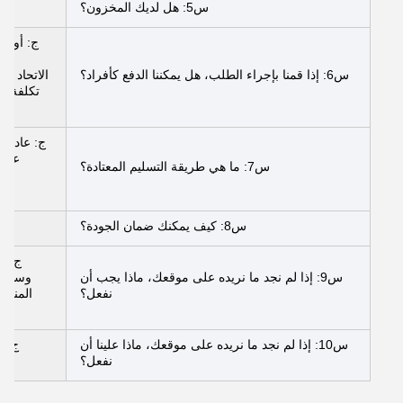
س5: هل لديك المخزون؟
ج: أو يج
س6: إذا قمنا بإجراء الطلب، هل يمكننا الدفع كأفراد؟
عن ط
س7: ما هي طريقة التسليم المعتادة؟
س8: كيف يمكنك ضمان الجودة؟
ج
ج: ي
س9: إذا لم نجد ما نريده على موقعك، ماذا يجب أن
وسوف ن
نفعل؟
المناسب
س10: إذا لم نجد ما نريده على موقعك، ماذا علينا أن
ج: ي
نفعل؟