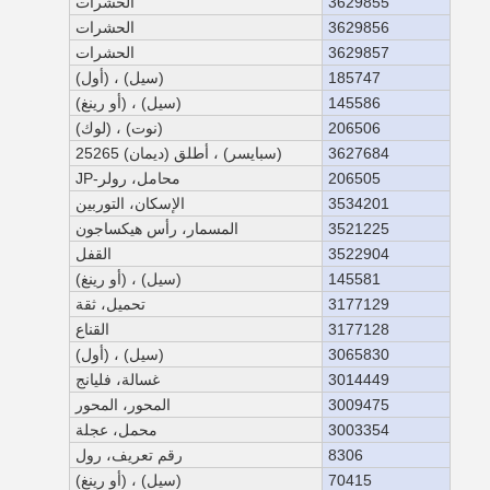
3629855
الحشرات
3629856
الحشرات
3629857
الحشرات
185747
(سيل) ، (أول)
145586
(سيل) ، (أو رينغ)
206506
(نوت) ، (لوك)
3627684
(سبايسر) ، أطلق (ديمان) 25265
206505
محامل، رولر-JP
3534201
الإسكان، التوربين
3521225
المسمار، رأس هيكساجون
3522904
القفل
145581
(سيل) ، (أو رينغ)
3177129
تحميل، ثقة
3177128
القناع
3065830
(سيل) ، (أول)
3014449
غسالة، فليانج
3009475
المحور، المحور
3003354
محمل، عجلة
8306
رقم تعريف، رول
70415
(سيل) ، (أو رينغ)