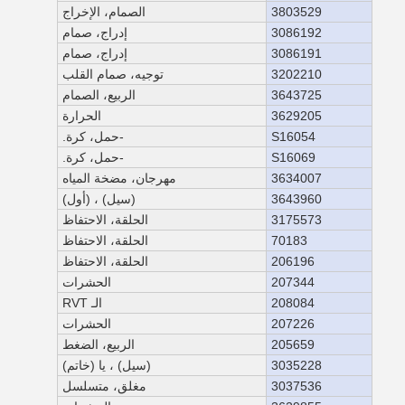
3803529
الصمام، الإخراج
3086192
إدراج، صمام
3086191
إدراج، صمام
3202210
توجيه، صمام القلب
3643725
الربيع، الصمام
3629205
الحرارة
S16054
-حمل، كرة.
S16069
-حمل، كرة.
3634007
مهرجان، مضخة المياه
3643960
(سيل) ، (أول)
3175573
الحلقة، الاحتفاظ
70183
الحلقة، الاحتفاظ
206196
الحلقة، الاحتفاظ
207344
الحشرات
208084
الـ RVT
207226
الحشرات
205659
الربيع، الضغط
3035228
(سيل) ، يا (خاتم)
3037536
مغلق، متسلسل