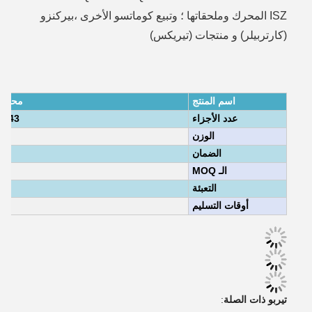
ISZ المحرك وملحقاتها ؛ وتبيع كوماتسو الأخرى ،بيركنزو
(كارتربيلر) و منتجات (تيريكس)
اسم المنتج
محرك M11/ISM1/QSM11 L10 محر
عدد الأجزاء
/ 4051099 / 4051100
الوزن
الضمان
الـ MOQ
التعبئة
أوقات التسليم
تيربو ذات الصلة
: