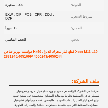
الجودة:
100٪ مختبرة
EXW ، CIF ، FOB ، CFR ، DDU ،
شروط الشحن:
DDP
الضمان:
12 شهراً
الحجم:
الحجم القياسي
Xcec M11 L10 قطع غيار محرك الديزل Hx50 هولست توربو شاحن
4050243/4050244 /2881945/4051099
ملف الشركة:
شركتنا هي الشركة الرائدة في تصنيع وتوريد قطع غيار بحرية وقطع غيار
للسيارات في الصينلقد تعاوننا مع مئات المصانع المتخصصة في تصنيع جميع
أنواع قطع غيار السيارات ذات الجودة العاليةنحن نقدم جميع أنواع قطع غيار
السيارات المختلفة التي هي مناسبة للسيارات اليابانية والسيارات الكورية