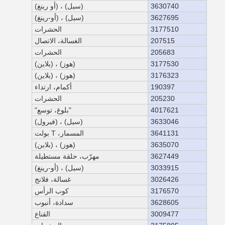
3630740
(سيل) ، (أو رينغ)
3627695
(سيل) ، (أو-رينغ)
3177510
الحشرات
207515
الغسالة، الاتصال
205683
الحشرات
3177530
(هوز) ، (بلاين)
3176323
(هوز) ، (بلاين)
190397
أكمام، ارتداء
205230
الحشرات
4017621
"بلوغ، توسع"
3633046
(سيل) ، (فيرول)
3641131
المسمار، T بولت
3635070
(هوز) ، (بلاين)
3627449
مهرّب، حلقة مستطيلة
3033915
(سيل) ، (أو-رينغ)
3026426
غسالة، فلانج
3176570
كوب الرأس
3628605
سدادة، أنبوب
3009477
القناع