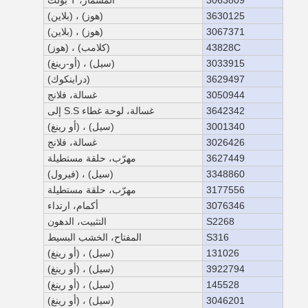
3063809
المسمار، T بولت
3630125
(هوز) ، (بلاين)
3067371
(هوز) ، (بلاين)
43828C
(كلامب) ، (هوز)
3033915
(سيل) ، (أو-رينغ)
3629497
(دراينكوك)
3050944
غسالة، فلانج
3642342
غسالة، لوحة غطاء S.S إلى
3001340
(سيل) ، (أو رينغ)
3026426
غسالة، فلانج
3627449
مهرّب، حلقة مستطيلة
3348860
(سيل) ، (فيرول)
3177556
مهرّب، حلقة مستطيلة
3076346
أكمام، ارتداء
S2268
التثبيت، الدهون
S316
المفتاح، الخشب البسيط
131026
(سيل) ، (أو رينغ)
3922794
(سيل) ، (أو رينغ)
145528
(سيل) ، (أو رينغ)
3046201
(سيل) ، (أو رينغ)