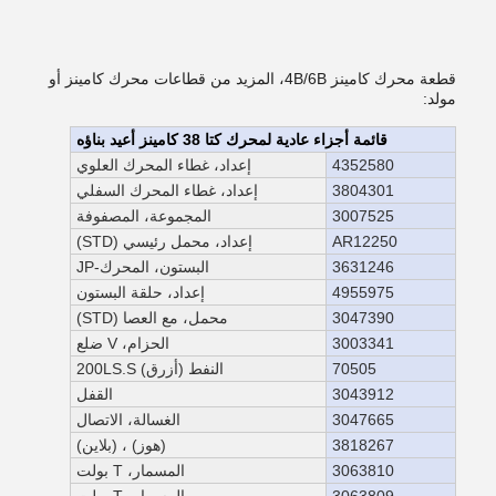
قطعة محرك كامينز 4B/6B، المزيد من قطاعات محرك كامينز أو
مولد:
قائمة أجزاء عادية لمحرك كتا 38 كامينز أعيد بناؤه
4352580
إعداد، غطاء المحرك العلوي
3804301
إعداد، غطاء المحرك السفلي
3007525
المجموعة، المصفوفة
AR12250
إعداد، محمل رئيسي (STD)
3631246
البستون، المحرك-JP
4955975
إعداد، حلقة البستون
3047390
محمل، مع العصا (STD)
3003341
الحزام، V ضلع
70505
النفط (أزرق) 200LS.S
3043912
القفل
3047665
الغسالة، الاتصال
3818267
(هوز) ، (بلاين)
3063810
المسمار، T بولت