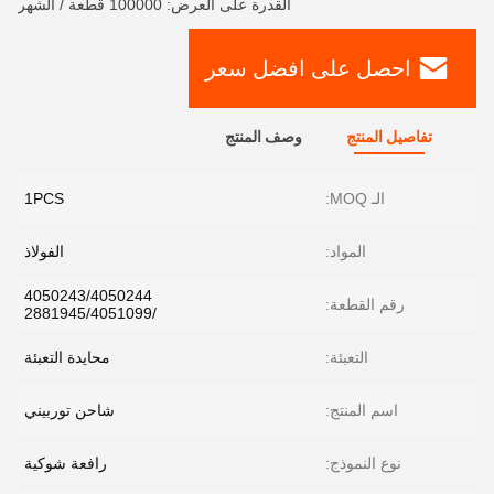
القدرة على العرض: 100000 قطعة / الشهر
احصل على افضل سعر
تفاصيل المنتج
وصف المنتج
الـ MOQ:
1PCS
المواد:
الفولاذ
4050243/4050244
رقم القطعة:
/2881945/4051099
التعبئة:
محايدة التعبئة
اسم المنتج:
شاحن توربيني
نوع النموذج:
رافعة شوكية