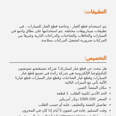
التطبيقات:
يتم استخدام قطع الغيار ، وخاصة قطع الغيار للسيارات ، في
تطبيقات سيناريوهات مختلفة. يتم استخدامها على نطاق واسع في
السيارات والحافلات والشاحنات والدراجات النارية وغيرها من
المركبات.ضرورية لتشغيل المركبات بسلاسة.
التخصيص:
هل تبحث عن قطع غيار لسيارتك؟ شركة تشينغتشو شونشون
للتكنولوجيا الإلكترونية هي شركة رائدة في تصنيع قطع غيار
السيارات وقطع غيار الشاحنات وقطع غيار السيارات.قطع غيارنا
الآلية تأتي مع الميزات التالية:
مكان المنشأ: الصين
الحد الأدنى لكمية الطلب: 1 قطعة
السعر: 100-1000 دولار أمريكي
تفاصيل التعبئة والتغليف: علبة أو حسب الطلب
وقت التسليم: عادة في غضون 5 أيام إذا كان في المخزون
شروط الدفع: T / T / Western Union / التحويل المصرفي /