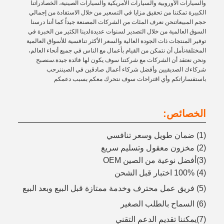
والسيارات الأوروبية والسيارات الأمريكية والسيارات الصينية، الخصادراتنا
الكبيرة تمكننا من تحقيق مزايا في التسعير من خلال الاستفادة من إجمالي
حجم المبيعاتنحن نعرف المئات من الشركات المصنعة جيداً كما أننا درسنا
السوق العالمية من خلال التصدير لسنوات عديدةلدينا الكثير من الخبرة في
توفير المنتجات ذات الجودة العالية والسعر الأكثر تنافسية للأسواق العالمية
المختلفةنأمل أن نتمكن من القيام بأعمال مع الناس في جميع أنحاء العالم،
ونحن نعتقد أن الشركات مع شركتنا سوف يكون لها فائدة جيدة.سنصبح
شركاءك الصديقيين وأفضل شركاء أعمال صادقين في الصيننرحب
باستفساراتكم وأي اقتراحات سوف نتحرك معكم بسبب دعمكم
الخصائص:
(1) ضمان طويل وسعر تنافسي
(2) مخزون معقول وتسليم سريع
(3)أفضل نوعية من الصين OEM
(4) 100% اختبار قبل الشحن
(5) فريق عمل محترف وخدمة ممتازة قبل البيع وبعد البيع
(6) السماح بالطلب الصغير
(7)يمكننا تقديم الدعم التقني