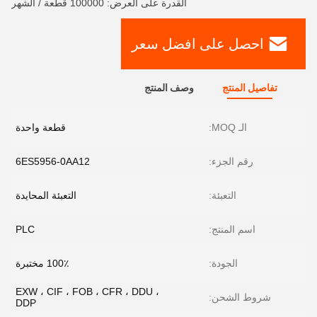
القدرة على العرض: 100000 قطعة / الشهر
احصل على افضل سعر
تفاصيل المنتج
وصف المنتج
الـ MOQ:
قطعة واحدة
رقم الجزء:
6ES5956-0AA12
التعبئة:
التعبئة المحايدة
اسم المنتج:
PLC
الجودة:
100٪ مختبرة
EXW ، CIF ، FOB ، CFR ، DDU ،
شروط الشحن:
DDP