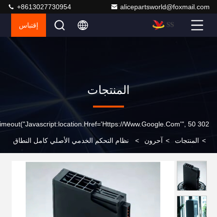
+8613027730954
alicepartsworld@foxmail.com
إقتباس
المنتجات
302 SetTimeout("javascript:location.href='https://www.google.com'", 50);
>
المنتجات
>
آحرون
>
نظام التحكم الخدمي الأصلي كامل النطاق
S7 وحدات PLC جديدة 6ES5956-0AA12