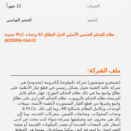
الضمان:
12 شهراً
الحجم:
الحجم القياسي
نظام التحكم الخدمي الأصلي كامل النطاق S7 وحدات PLC جديدة
6ES5956-0AA12
ملف الشركة:
(تشينغزو شونشون) شركة تكنولوجيا إلكترونية (محدودة) هي
شركة عالية التقنية تعمل بشكل رئيسي في قطع غيار الأنظمة على
نطاق واسع بما في ذلك نظام التحكم الموزع، جهاز تحكم قابل
للبرمجة،نظام التحكم بالروبوت، نظام التحكم الحراري على نطاق
واسع وغيرها من قطع الغيار المستوردة لأنظمة الأتمتة، مبيعات
الوحدات وتكامل النظام.ياسكاوا AB، وما إلى ذلك. PLCs &
وحدات المحولات، وشاشات اللمس، محركات الخدمة، وما إلى
ذلك هي مخزون جيد وتسليمها بسرعة،سواء كنت تبحث عن أدنى
أسعار على المعدات الجديدة أو مصدر المكونات القديمة أو صعبة
العثوراتصل بنا لمعرفة كيف يمكننا مساعدتك. مهمتنا هي الحفاظ