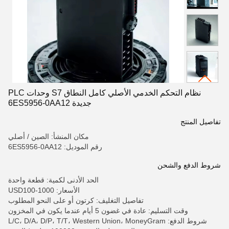
نظام التحكم الخدمي الأصلي كامل النطاق S7 وحدات PLC
جديدة 6ES5956-0AA12
تفاصيل المنتج
مكان المنشأ: الصين / أصلي
رقم الموديل: 6ES5956-0AA12
شروط الدفع والشحن
الحد الأدنى لكمية: قطعة واحدة
الأسعار: USD100-1000
تفاصيل التغليف: كرتون أو على النحو المطلوب
وقت التسليم: عادة في غضون 5 أيام عندما يكون في المخزون
شروط الدفع: L/C، D/A، D/P، T/T، Western Union، MoneyGram