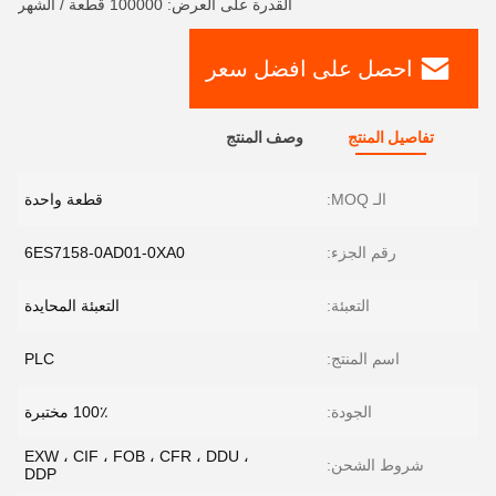
القدرة على العرض: 100000 قطعة / الشهر
احصل على افضل سعر
تفاصيل المنتج
وصف المنتج
الـ MOQ:
قطعة واحدة
رقم الجزء:
6ES7158-0AD01-0XA0
التعبئة:
التعبئة المحايدة
اسم المنتج:
PLC
الجودة:
100٪ مختبرة
EXW ، CIF ، FOB ، CFR ، DDU ،
شروط الشحن:
DDP