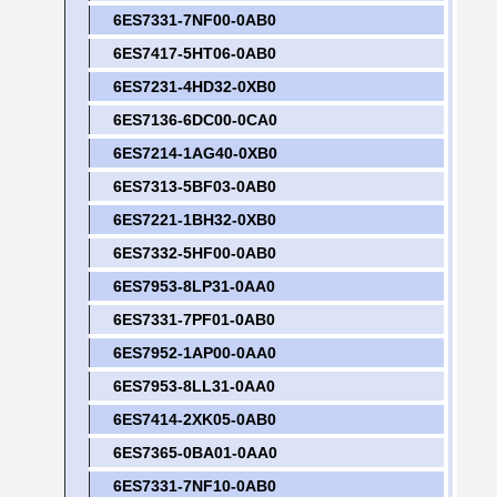
6ES7331-7NF00-0AB0
6ES7417-5HT06-0AB0
6ES7231-4HD32-0XB0
6ES7136-6DC00-0CA0
6ES7214-1AG40-0XB0
6ES7313-5BF03-0AB0
6ES7221-1BH32-0XB0
6ES7332-5HF00-0AB0
6ES7953-8LP31-0AA0
6ES7331-7PF01-0AB0
6ES7952-1AP00-0AA0
6ES7953-8LL31-0AA0
6ES7414-2XK05-0AB0
6ES7365-0BA01-0AA0
6ES7331-7NF10-0AB0