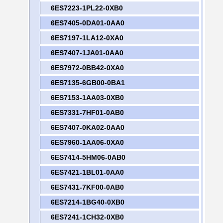
6ES7223-1PL22-0XB0
6ES7405-0DA01-0AA0
6ES7197-1LA12-0XA0
6ES7407-1JA01-0AA0
6ES7972-0BB42-0XA0
6ES7135-6GB00-0BA1
6ES7153-1AA03-0XB0
6ES7331-7HF01-0AB0
6ES7407-0KA02-0AA0
6ES7960-1AA06-0XA0
6ES7414-5HM06-0AB0
6ES7421-1BL01-0AA0
6ES7431-7KF00-0AB0
6ES7214-1BG40-0XB0
6ES7241-1CH32-0XB0