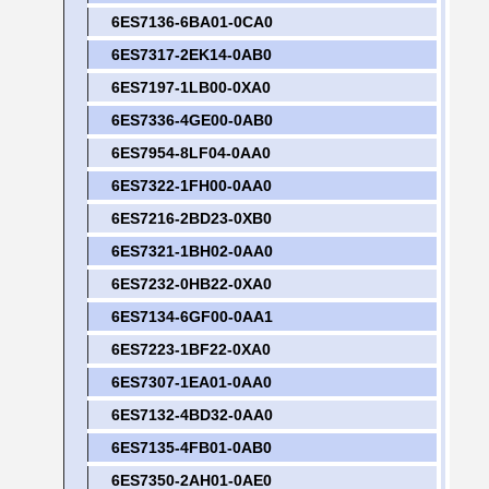
6ES7136-6BA01-0CA0
6ES7317-2EK14-0AB0
6ES7197-1LB00-0XA0
6ES7336-4GE00-0AB0
6ES7954-8LF04-0AA0
6ES7322-1FH00-0AA0
6ES7216-2BD23-0XB0
6ES7321-1BH02-0AA0
6ES7232-0HB22-0XA0
6ES7134-6GF00-0AA1
6ES7223-1BF22-0XA0
6ES7307-1EA01-0AA0
6ES7132-4BD32-0AA0
6ES7135-4FB01-0AB0
6ES7350-2AH01-0AE0