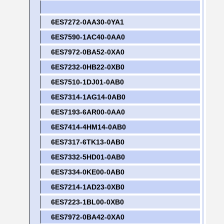
6ES7272-0AA30-0YA1
6ES7590-1AC40-0AA0
6ES7972-0BA52-0XA0
6ES7232-0HB22-0XB0
6ES7510-1DJ01-0AB0
6ES7314-1AG14-0AB0
6ES7193-6AR00-0AA0
6ES7414-4HM14-0AB0
6ES7317-6TK13-0AB0
6ES7332-5HD01-0AB0
6ES7334-0KE00-0AB0
6ES7214-1AD23-0XB0
6ES7223-1BL00-0XB0
6ES7972-0BA42-0XA0