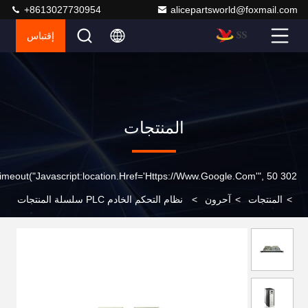
+8613027730954
alicepartsworld@foxmail.com
إقتباس
المنتجات
302 SetTimeout("javascript:location.href='https://www.google.com'", 50);
>
المنتجات
>
آحرون
>
نظام التحكم الخادم PLC سلسلة المنتجات
القيادة الخدمية الوحدة الأصلية الجديدة نظام HMI 6ES7158-0AD01-
0XA0B30-0AA0