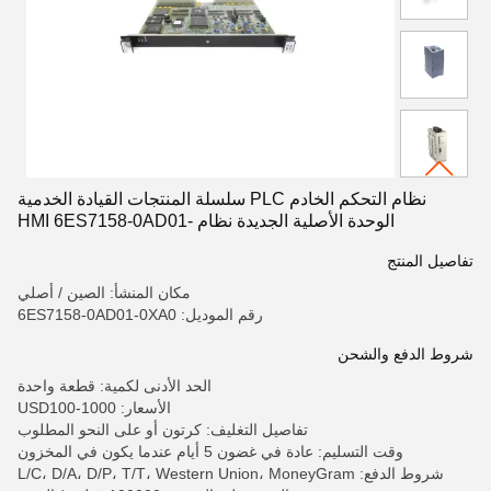
نظام التحكم الخادم PLC سلسلة المنتجات القيادة الخدمية
الوحدة الأصلية الجديدة نظام HMI 6ES7158-0AD01-
0XA0B30-0AA0
تفاصيل المنتج
مكان المنشأ: الصين / أصلي
رقم الموديل: 6ES7158-0AD01-0XA0
شروط الدفع والشحن
الحد الأدنى لكمية: قطعة واحدة
الأسعار: USD100-1000
تفاصيل التغليف: كرتون أو على النحو المطلوب
وقت التسليم: عادة في غضون 5 أيام عندما يكون في المخزون
شروط الدفع: L/C، D/A، D/P، T/T، Western Union، MoneyGram