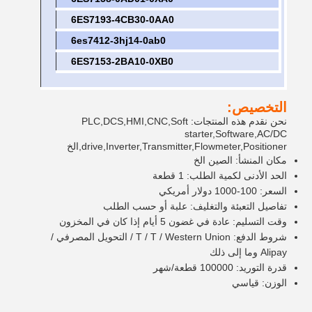
6ES7193-4CB30-0AA0
6es7412-3hj14-0ab0
6ES7153-2BA10-0XB0
التخصيص:
نحن نقدم هذه المنتجات: PLC,DCS,HMI,CNC,Soft
starter,Software,AC/DC
drive,Inverter,Transmitter,Flowmeter,Positioner,الخ
مكان المنشأ: الصين الخ
الحد الأدنى لكمية الطلب: 1 قطعة
السعر: 100-1000 دولار أمريكي
تفاصيل التعبئة والتغليف: علبة أو حسب الطلب
وقت التسليم: عادة في غضون 5 أيام إذا كان في المخزون
شروط الدفع: T / T / Western Union / التحويل المصرفي /
Alipay وما إلى ذلك
قدرة التوريد: 100000 قطعة/شهر
الوزن: قياسي