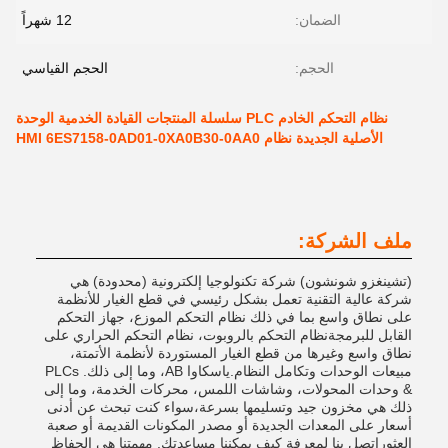
الضمان:
12 شهراً
الحجم:
الحجم القياسي
نظام التحكم الخادم PLC سلسلة المنتجات القيادة الخدمية الوحدة
الأصلية الجديدة نظام HMI 6ES7158-0AD01-0XA0B30-0AA0
ملف الشركة:
(تشينغزو شونشون) شركة تكنولوجيا إلكترونية (محدودة) هي
شركة عالية التقنية تعمل بشكل رئيسي في قطع الغيار للأنظمة
على نطاق واسع بما في ذلك نظام التحكم الموزع، جهاز التحكم
القابل للبرمجةنظام التحكم بالروبوت، نظام التحكم الحراري على
نطاق واسع وغيرها من قطع الغيار المستوردة لأنظمة الأتمتة،
مبيعات الوحدات وتكامل النظام.ياسكاوا AB، وما إلى ذلك. PLCs
& وحدات المحولات، وشاشات اللمس، محركات الخدمة، وما إلى
ذلك هي مخزون جيد وتسليمها بسرعة،سواء كنت تبحث عن أدنى
أسعار على المعدات الجديدة أو مصدر المكونات القديمة أو صعبة
العثوراتصل بنا لمعرفة كيف يمكننا مساعدتك. مهمتنا هي الحفاظ