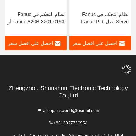
نظام التحكم في Fanuc
نظام التحكم الخادم Fanuc
Fanuc A20B-8201-0153 أو
شاشة LCD الشريط الجهد
B
A20B82010153 بطاقة
العالي CXA-L0612-VJL
ت
الجهد العالي (PCB)
CXA-L0612A-VJL VML
سعر
احصل على افضل سعر
احصل على افضل سعر
VSL VHL CXA-L0712-VJL
عاكس
Zhengzhou Shunshun Electronic Technology
Co.,Ltd
alicepartsworld@foxmail.com
+8613027730954
القناة الشمالية Shangcheng ، طريق Zhengshang ، الطريق