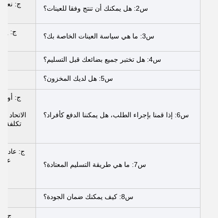
ج: نعم، 
س2: هل يمكنك أن تنتج وفقا للعينات؟
ج: يمك
س3: ما هي سياسة العينات الخاصة بك؟
س4: هل تختبر جميع بضائعك قبل التسليم؟
س5: هل لديك المخزون؟
ج: أو يج
س6: إذا قمنا بإجراء الطلب، هل يمكننا الدفع كأفراد؟
عن ط
س7: ما هي طريقة التسليم المعتادة؟
س8: كيف يمكنك ضمان الجودة؟
ج
ج: ي