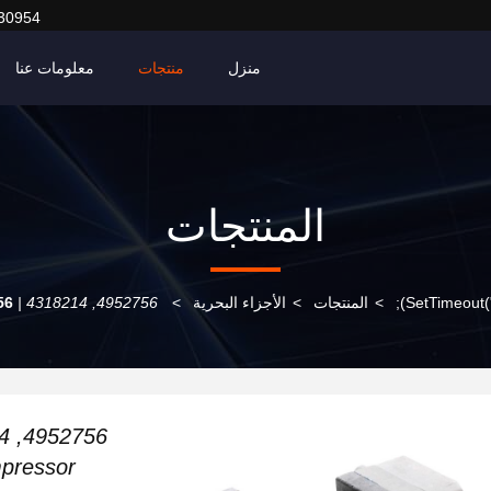
30954
منزل
منتجات
معلومات عنا
المنتجات
>
المنتجات
>
الأجزاء البحرية
>
4952756, 4318214 |
14 |
4952756, 4318214 |
pressor