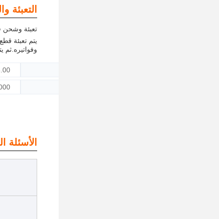
التعبئة و
تعبئة وشحن ق
يتم تعبئة قطع
وفواتيره.ثم ي
حجم الحزمة
45.00 سم * 30.00 س
الوزن الإجمالي للحزمة
0.000
الأسئلة ال