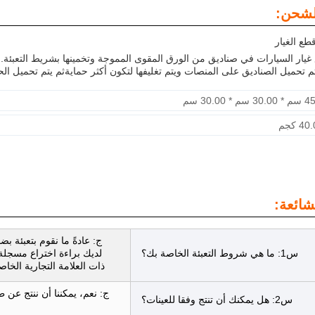
الشحن:
طع الغيار
 غيار السيارات في صناديق من الورق المقوى المموجة وتخمينها بشريط التعبئة.
تم تحميل الصناديق على المنصات ويتم تغليفها لتكون أكثر حمايةثم يتم تحميل ا
م * 30.00 سم
4 كجم
شائعة:
ج: عادةً ما نقوم بتعبئة بض
س1: ما هي شروط التعبئة الخاصة بك؟
لديك براءة اختراع مسجلة قا
ذات العلامة التجارية الخ
ج: نعم، يمكننا أن ننتج عن ط
س2: هل يمكنك أن تنتج وفقا للعينات؟