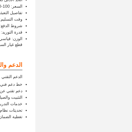
السعر: 100-1000 دولار أمريكي
تفاصيل التعبئ
وقت التسليم: عادة في غض
شروط الدفع: T / T / Western Union / التحويل المصرفي / Alipay وما إلى
قدرة التوريد: 100000 قطعة/شهر
الوزن: قياسي
قطع غيار السي
الدعم وا
الدعم التقني 
خط دعم فني 24 ساعة
دعم تقني عن 
التثبيت والصي
خدمات التدريب
تحديثات نظام
تغطية الضمان