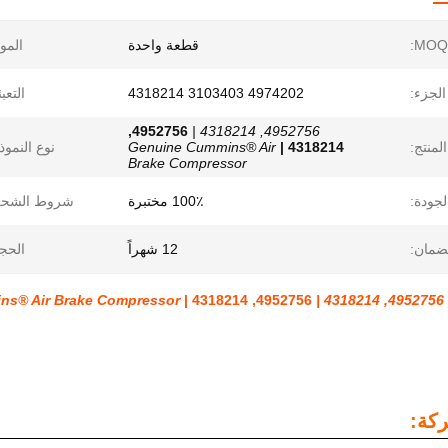
قطعة واحدة
الموا
الجزء:
4974202 3103403 4318214
التعبئ
4952756,
4952756, 4318214 |
لمنتج:
4318214 |
Genuine Cummins® Air
نوع النموذ
Brake Compressor
لجودة:
100٪ مختبرة
شروط الشحن
ضمان:
12 شهراً
الحج
ns® Air Brake Compressor
4952756, 4318214 |
4952756, 4318214 |
كة: