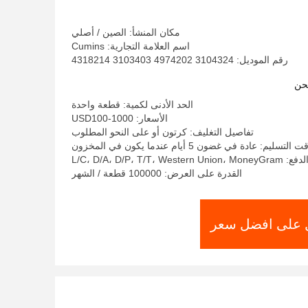
الهواء Cummins® الأصلي
مكان المنشأ: الصين / أصلي
اسم العلامة التجارية: Cumins
رقم الموديل: 3104324 4974202 3103403 4318214
حن
الحد الأدنى لكمية: قطعة واحدة
الأسعار: USD100-1000
تفاصيل التغليف: كرتون أو على النحو المطلوب
 التسليم: عادة في غضون 5 أيام عندما يكون في المخزون
L/C، D/A، D/P، T/T، West
القدرة على العرض: 100000 قطعة / الشهر
على افضل سعر