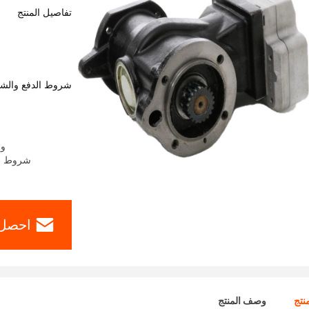
تفاصيل المنتج
شروط الدفع والش
وقت
شروط الدفع: ern Union، MoneyGram
احصل 
نتج
وصف المنتج