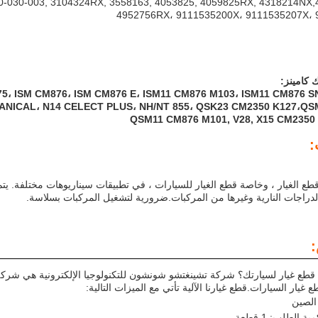
0-030-003, 3104324RX, 3558163, 4053825, 4059825RX, 4318214NX
4952756RX، 9111535200X، 9111535207X، 
 كامينز:
5، ISM CM876، ISM CM876 E، ISM11 CM876 M103، ISM11 CM876 SN
NICAL، N14 CELECT PLUS، NH/NT 855، QSK23 CM2350 K127،QS
QSM11 CM876 M101, V28, X15 CM2350 
:
طع الغيار ، وخاصة قطع الغيار للسيارات ، في تطبيقات سيناريوهات مختلفة. ي
دراجات النارية وغيرها من المركبات.ضرورية لتشغيل المركبات بسلاسة.
طع غيار لسيارتك؟ شركة تشينغتشو شونشون للتكنولوجيا الإلكترونية هي شركة 
غيار السيارات.قطع غيارنا الآلية تأتي مع الميزات التالية:
الصين
ة الطلب: 1 قطعة