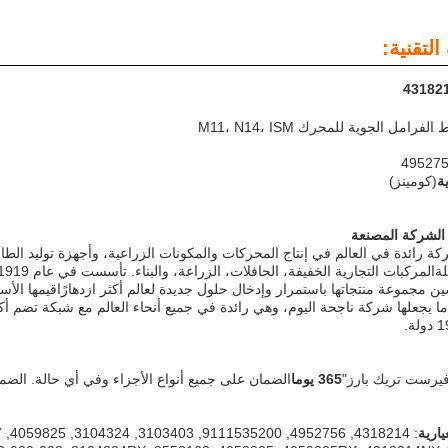
لتقنية:
لفرامل الجوية للمحرك M11، N14، ISM
ية
(كومينز)
الشركة المصنعة
ة رائدة في العالم في إنتاج المحركات والمكونات الزراعية، وأجهزة توليد الط
 مجموعة منتجاتها باستمرار وإدخال حلول جديدة لعالم أكثر ازدهارًاقيمها الأسا
يرست تريك بارز"
365 يوما
الضمان على جميع أنواع الأجزاء وفي أي حالة. الض
يارية