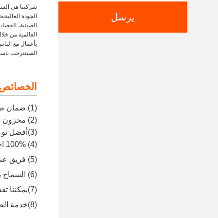
شركتنا هي الشرك
يرسل
الجودة العاليةن
الصينية، الخصاد
العالمية من خلال
بأعمال مع النا
الصيننرحب باس
الخصائص:
(1) ضمان طويل وسعر تنافسي
(2) مخزون معقول وتسليم سريع
(3)أفضل نوعية من الصين OEM
(4) 100% اختبار قبل الشحن
(5) فريق عمل محترف وخدمة ممتازة قبل البيع وبعد البيع
(6) السماح بالطلب الصغير
(7)يمكننا تقديم الدعم التقني
(8)خدمة الصيانة لدينا: إصلاح جهاز التحكم والشاشة، إعادة ضبط عداد الساعات، إعادة برمجة جهاز التحكم