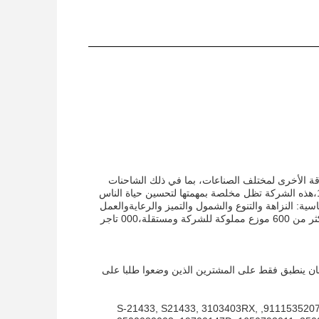
اقة الأخرى لمختلف الصناعات، بما في ذلك الشاحنات
متوسطة وثقيلةالمركبات التجارية الخفيفة، الحافلات، الزراعة، والبناء. تأسست في عام 1919،هذه الشركة تظل مخلصة بمهمتها لتحسين حياة الناس
سية: النزاهة والتنوع والشمول والتميز والرعايةوالعمل
الجماعي هي ما يجعلها شركة ناجحة اليوم، وهي رائدة في جميع أنحاء العالم مع شبكة تضم أكثر من 600 موزع مملوكة للشركة ومستقلة،000 تاجر
مان ينطبق فقط على المشترين الذين وضعوا طلبا على
: 4318214, 4952756, 9111535200, 3103403, 3104324, 4059825, 9111535207, S-21433, S21433, 3103403RX,