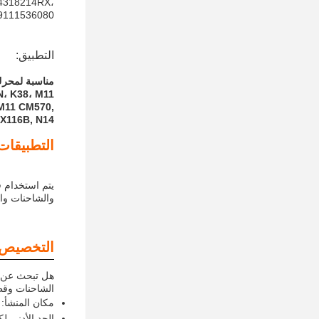
,4318214RX،
9111536080
التطبيق:
مناسبة لمحرك
، K38، M11
M11 CM570,
X116B, N14
التطبيقات
يتم استخدام ق
والشاحنات وال
التخصيص:
هل تبحث عن ق
الشاحنات وقطع 
مكان المنشأ: 
الحد الأدنى لكمي