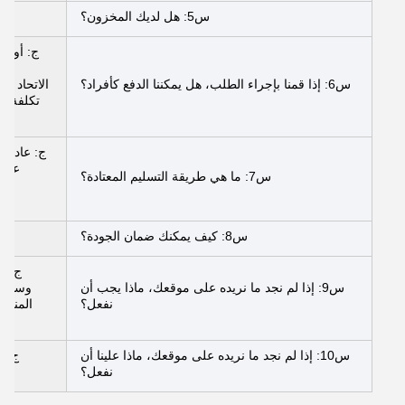
س5: هل لديك المخزون؟
ج: أو يج
س6: إذا قمنا بإجراء الطلب، هل يمكننا الدفع كأفراد؟
عن ط
س7: ما هي طريقة التسليم المعتادة؟
س8: كيف يمكنك ضمان الجودة؟
ج
ج: ي
س9: إذا لم نجد ما نريده على موقعك، ماذا يجب أن
وسوف ن
نفعل؟
المناسب
س10: إذا لم نجد ما نريده على موقعك، ماذا علينا أن
ج: ي
نفعل؟