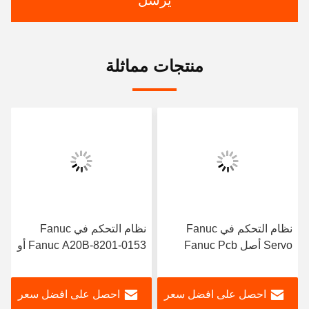
يرسل
منتجات مماثلة
نظام التحكم في Fanuc
نظام التحكم في Fanuc
Servo أصل Fanuc Pcb
Fanuc A20B-8201-0153 أو
Board A17B-8100-0201
A20B82010153 بطاقة
A20B-8101-0971 لآلات
الجهد العالي (PCB)
احصل على افضل سعر
احصل على افضل سعر
CNC