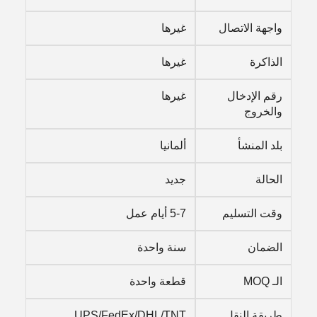
واجهة الاتصال
غيرها
الذاكرة
غيرها
رقم الإدخال
غيرها
والخروج
بلد المنشأ
ألمانيا
الحالة
جديد
وقت التسليم
5-7 أيام عمل
الضمان
سنة واحدة
الـ MOQ
قطعة واحدة
طريقة النقل
UPS/FedEx/DHL/TNT