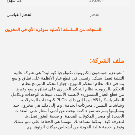
الضمان:
12 شهراً
الحجم:
الحجم القياسي
المنتجات من السلسلة الأصلية متوفرة الآن في المخزون
ملف الشركة:
"تشينغزو شونشون إلكترونيك تكنولوجيا كو، ليتد" هي شركة عالية
التقنية تعمل بشكل رئيسي في قطع غيار الأنظمة على نطاق واسع
بما في ذلك نظام التحكم الموزع، جهاز التحكم المبرمج،نظام
التحكم بالروبوت، نظام التحكم الحراري على نطاق واسع وغيرها
من قطع الغيار المستوردة لأنظمة الأتمتة، مبيعات الوحدات وتكامل
النظام.ياسكاوا AB، وما إلى ذلك. PLCs & وحدات المحولات،
وشاشات اللمس، محركات الخدمة، وما إلى ذلك هي مخزون جيد
وتسليمها بسرعة،سواء كنت تبحث عن أدنى أسعار على المعدات
الجديدة أو مصدر المكونات القديمة أو صعبة العثوراتصل بنا
لمعرفة كيف يمكننا مساعدتك. مهمتنا هي الحفاظ على نمو عملك
وتوفير خدمة عالية الجودة من أشخاص يمكنك الوثوق بهم.