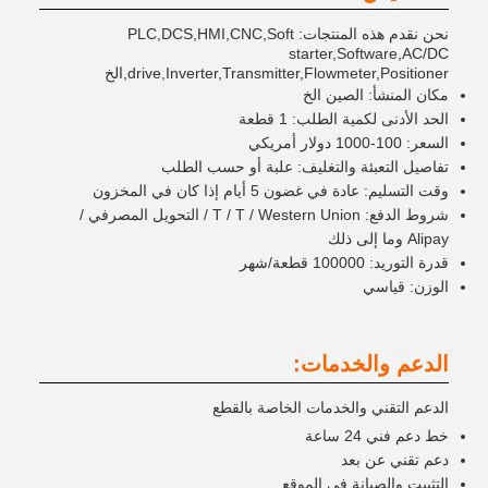
نحن نقدم هذه المنتجات: PLC,DCS,HMI,CNC,Soft
starter,Software,AC/DC
drive,Inverter,Transmitter,Flowmeter,Positioner,الخ
مكان المنشأ: الصين الخ
الحد الأدنى لكمية الطلب: 1 قطعة
السعر: 100-1000 دولار أمريكي
تفاصيل التعبئة والتغليف: علبة أو حسب الطلب
وقت التسليم: عادة في غضون 5 أيام إذا كان في المخزون
شروط الدفع: T / T / Western Union / التحويل المصرفي /
Alipay وما إلى ذلك
قدرة التوريد: 100000 قطعة/شهر
الوزن: قياسي
الدعم والخدمات:
الدعم التقني والخدمات الخاصة بالقطع
خط دعم فني 24 ساعة
دعم تقني عن بعد
التثبيت والصيانة في الموقع