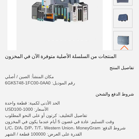
المنتجات من السلسلة الأصلية متوفرة الآن في المخزون
تفاصيل المنتج
مكان المنشأ: الصين / أصلي
رقم الموديل: 6GK5748-1FC00-0AA0
شروط الدفع والشحن
الحد الأدنى لكمية: قطعة واحدة
الأسعار: USD100-1000
تفاصيل التغليف: كرتون أو على النحو المطلوب
وقت التسليم: عادة في غضون 5 أيام عندما يكون في المخزون
شروط الدفع: L/C، D/A، D/P، T/T، Western Union، MoneyGram
القدرة على العرض: 100000 قطعة / الشهر