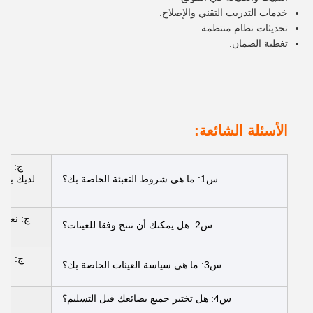
خدمات التدريب التقني والإصلاح.
تحديثات نظام منتظمة
تغطية الضمان.
الأسئلة الشائعة:
ج: عاد
س1: ما هي شروط التعبئة الخاصة بك؟
لديك براء
ج: نعم، 
س2: هل يمكنك أن تنتج وفقا للعينات؟
ج: يمك
س3: ما هي سياسة العينات الخاصة بك؟
س4: هل تختبر جميع بضائعك قبل التسليم؟