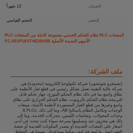
الضمان:
12 شهراً
الحجم:
الحجم القياسي
المنتجات PLC نظام التحكم الخدمي مجموعة كاملة من المنتجات PLC
الأسهم الجديدة الأصلية FC-051P1K5T4E20H3B
ملف الشركة:
(تشينغزو شونشون) شركة تكنولوجيا إلكترونية (محدودة) هي
شركة عالية التقنية تعمل بشكل رئيسي في قطع غيار الأنظمة على
نطاق واسع بما في ذلك نظام التحكم الموزع، جهاز تحكم قابل
للبرمجة،نظام التحكم بالروبوت، نظام التحكم الحراري على نطاق
واسع وغيرها من قطع الغيار المستوردة لأنظمة الأتمتة، مبيعات
الوحدات وتكامل النظام.ياسكاوا AB، وما إلى ذلك. PLCs &
وحدات المحولات، وشاشات اللمس، محركات الخدمة، وما إلى
ذلك هي مخزون جيد وتسليمها بسرعة،سواء كنت تبحث عن أدنى
أسعار على المعدات الجديدة أو مصدر المكونات القديمة أو صعبة
العثوراتصل بنا لمعرفة كيف يمكننا مساعدتك. مهمتنا هي الحفاظ