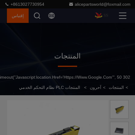
+8613027730954
alicepartsworld@foxmail.com
إقتباس
المنتجات
302 SetTimeout("javascript:location.href='https://www.google.com'", 50);
>
المنتجات
>
آحرون
>
المنتجات PLC نظام التحكم الخدمي
مجموعة كاملة من المنتجات PLC الأسهم الجديدة الأصلية FC-
051P1K5T4E20H3B