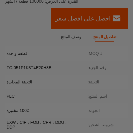
القدرة على العرض: 100000 قطعة / الشهر
احصل على افضل سعر
تفاصيل المنتج
وصف المنتج
الـ MOQ:
قطعة واحدة
رقم الجزء:
FC-051P1K5T4E20H3B
التعبئة:
التعبئة المحايدة
اسم المنتج:
PLC
الجودة:
100٪ مختبرة
EXW ، CIF ، FOB ، CFR ، DDU ،
شروط الشحن:
DDP