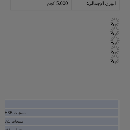
الوزن الإجمالي:
5.000 كجم
منتجات PLC FC-051P1K5T4E20H3B
منتجات PLC 6SN1123-1AA00-0LA1