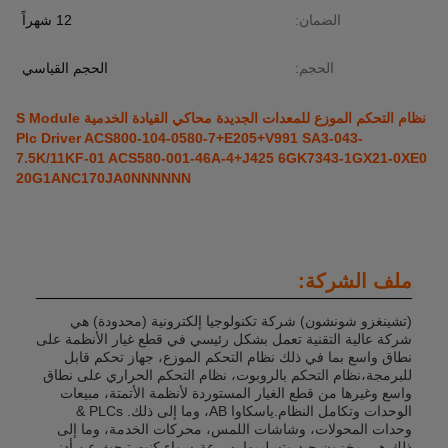
الضمان:
12 شهراً
الحجم:
الحجم القياسي
نظام التحكم الموزع للمعدات الجديدة محاكي القيادة الخدمية S Module
Plc Driver ACS800-104-0580-7+E205+V991 SA3-043-
7.5K/11KF-01 ACS580-001-46A-4+J425 6GK7343-1GX21-0XE0
20G1ANC170JA0NNNNNN
ملف الشركة:
(تشينغزو شونشون) شركة تكنولوجيا إلكترونية (محدودة) هي
شركة عالية التقنية تعمل بشكل رئيسي في قطع غيار الأنظمة على
نطاق واسع بما في ذلك نظام التحكم الموزع، جهاز تحكم قابل
للبرمجة،نظام التحكم بالروبوت، نظام التحكم الحراري على نطاق
واسع وغيرها من قطع الغيار المستوردة لأنظمة الأتمتة، مبيعات
الوحدات وتكامل النظام.ياسكاوا AB، وما إلى ذلك. PLCs &
وحدات المحولات، وشاشات اللمس، محركات الخدمة، وما إلى
ذلك هي مخزون جيد وتسليمها بسرعة،سواء كنت تبحث عن أدنى