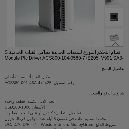
نظام التحكم الموزع للمعدات الجديدة محاكي القيادة الخدمية S
Module Plc Driver ACS800-104-0580-7+E205+V991 SA3-
043-7.5K/11KF-01 ACS580-001-46A-4+J425 6GK7343-
تفاصيل المنتج
1GX21-0XE0 20G1ANC170JA0NNNNNN
مكان المنشأ: الصين / أصلي
رقم الموديل: ACS580-001-46A-4+J425
شروط الدفع والشحن
الحد الأدنى لكمية: قطعة واحدة
الأسعار: USD100-1000
تفاصيل التغليف: كرتون أو على النحو المطلوب
وقت التسليم: عادة في غضون 5 أيام عندما يكون في المخزون
شروط الدفع: L/C، D/A، D/P، T/T، Western Union، MoneyGram