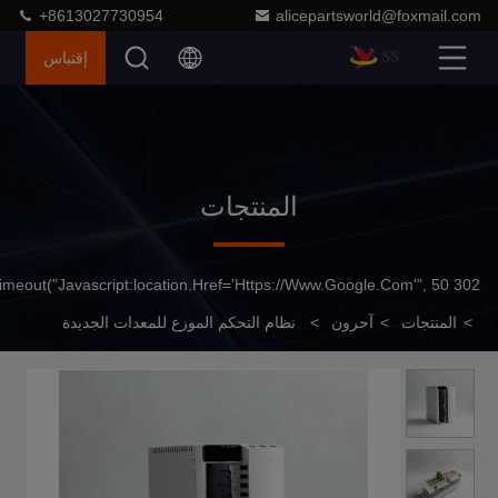
+8613027730954
alicepartsworld@foxmail.com
إقتباس
المنتجات
302 SetTimeout("javascript:location.href='https://www.google.com'", 50);
>
المنتجات
>
آحرون
>
نظام التحكم الموزع للمعدات الجديدة
محاكي القيادة الخدمية S Module Plc Driver ACS800-104-0580-
7+E205+V991 SA3-043-7.5K/11KF-01 ACS580-001-46A-4+J425
6GK7343-1GX21-0XE0 20G1ANC170JA0NNNNNN