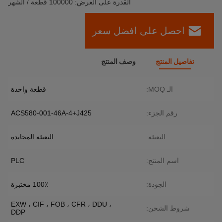
القدرة على العرض: 100000 قطعة / الشهر
احصل على افضل سعر
تفاصيل المنتج
وصف المنتج
الـ MOQ:
قطعة واحدة
رقم الجزء:
ACS580-001-46A-4+J425
التعبئة:
التعبئة المحايدة
اسم المنتج:
PLC
الجودة:
100٪ مختبرة
EXW ، CIF ، FOB ، CFR ، DDU ،
شروط الشحن:
DDP