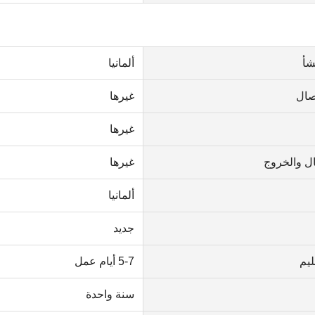
شأ
ألمانيا
صال
غيرها
غيرها
ال والخروج
غيرها
ألمانيا
جديد
يم
5-7 أيام عمل
سنة واحدة