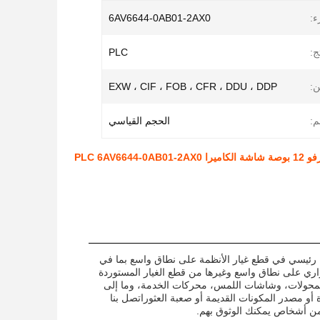
ء:
6AV6644-0AB01-2AX0
ج:
PLC
:
EXW ، CIF ، FOB ، CFR ، DDU ، DDP
م:
الحجم القياسي
PLC 6A
 رئيسي في قطع غيار الأنظمة على نطاق واسع بما في
راري على نطاق واسع وغيرها من قطع الغيار المستوردة
لوحدات وتكامل النظام.ياسكاوا AB، وما إلى ذلك. PLCs & وحدات المحولات، وشاشات اللمس، محركات الخدمة، وما إلى
 مصدر المكونات القديمة أو صعبة العثوراتصل بنا
من أشخاص يمكنك الوثوق بهم.