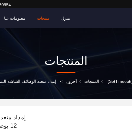
30954
منزل
منتجات
معلومات عنا
المنتجات
>
المنتجات
>
آحرون
>
إمداد متعد