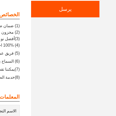
يرسل
الخصائص:
(1) ضمان طويل وسعر تنافسي
(2) مخزون معقول وتسليم سريع
(3)أفضل نوعية من الصين OEM
(4) 100% اختبار قبل الشحن
(5) فريق عمل محترف وخدمة ممتازة قبل البيع وبعد البيع
(6) السماح بالطلب الصغير
(7)يمكننا تقديم الدعم التقني
(8)خدمة الصيانة لدينا: إصلاح جهاز التحكم والشاشة، إعادة ضبط عداد الساعات، إعادة برمجة جهاز التحكم
المعلمات ا
الاسم الت