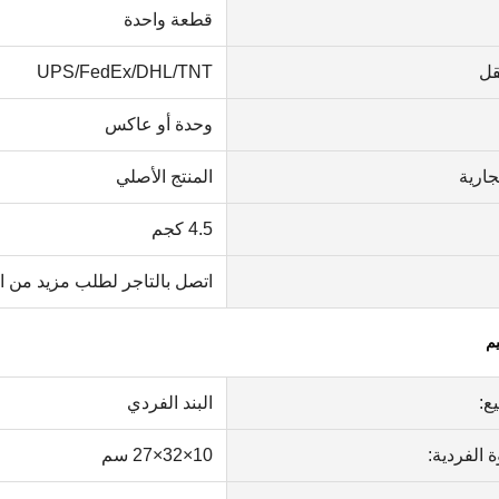
قطعة واحدة
قل
UPS/FedEx/DHL/TNT
وحدة أو عاكس
جارية
المنتج الأصلي
4.5 كجم
اتصل بالتاجر لطلب مزيد من ا
يم
ع:
البند الفردي
 الفردية:
10×32×27 سم