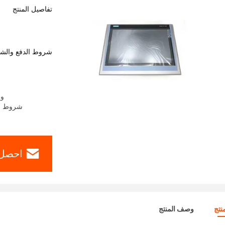
تفاصيل المنتج
شروط الدفع والش
وقت
شروط الدفع: ern Union، MoneyGram
احصل 
نتج
وصف المنتج