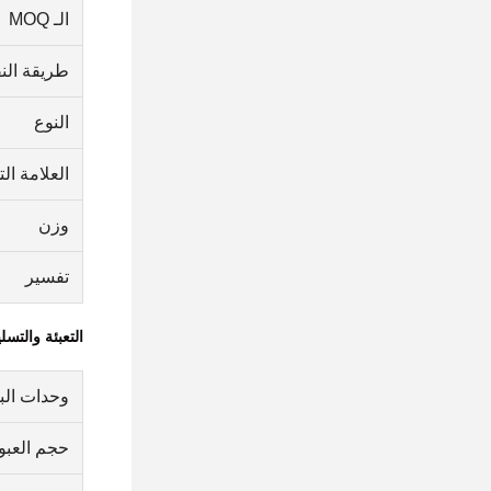
الـ MOQ
طريقة الن
النوع
العلامة الت
وزن
تفسير
التعبئة والتسل
وحدات البي
حجم العبوة