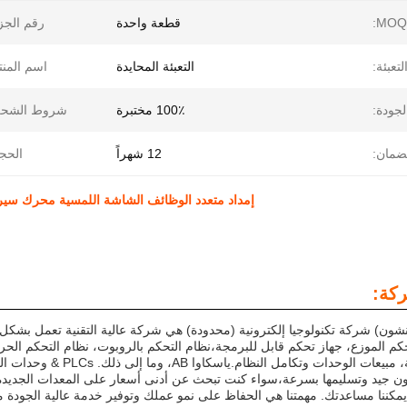
قطعة واحدة
رقم الجز
لتعبئة:
التعبئة المحايدة
اسم المنت
لجودة:
100٪ مختبرة
شروط الشحن
ضمان:
12 شهراً
الحج
إمداد متعدد الوظائف الشاشة اللمسية محرك سيرفو 12 بوصة شاشة الكاميرا V6644-0AB01-2AX0
كة:
شون) شركة تكنولوجيا إلكترونية (محدودة) هي شركة عالية التقنية تعمل بشكل
كم الموزع، جهاز تحكم قابل للبرمجة،نظام التحكم بالروبوت، نظام التحكم الح
لأنظمة الأتمتة، مبيعات ا
 جيد وتسليمها بسرعة،سواء كنت تبحث عن أدنى أسعار على المعدات الجديدة أو
مكننا مساعدتك. مهمتنا هي الحفاظ على نمو عملك وتوفير خدمة عالية الجودة 