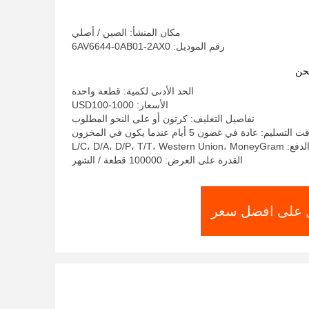
2AX0
مكان المنشأ: الصين / أصلي
رقم الموديل: 6AV6644-0AB01-2AX0
حن
الحد الأدنى لكمية: قطعة واحدة
الأسعار: USD100-1000
تفاصيل التغليف: كرتون أو على النحو المطلوب
 التسليم: عادة في غضون 5 أيام عندما يكون في المخزون
L/C، D/A، D/P، T/T، West
القدرة على العرض: 100000 قطعة / الشهر
على افضل سعر