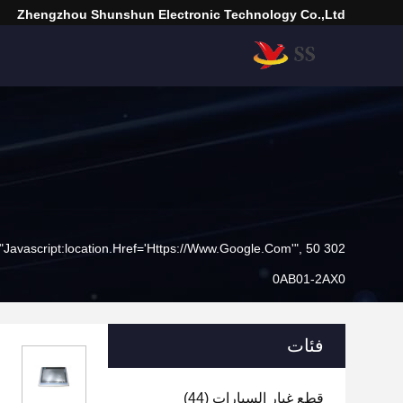
Zhengzhou Shunshun Electronic Technology Co.,Ltd
302 SetTimeout("javascript:location.href='https://www.google.com'", 50);
0AB01-2AX0
فئات
قطع غيار السيارات
(44)