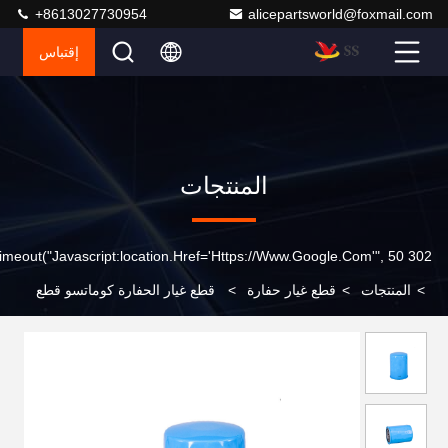
+8613027730954
alicepartsworld@foxmail.com
إقتباس
المنتجات
302 SetTimeout("javascript:location.href='https://www.google.com'", 50);
>
المنتجات
>
قطع غيار حفارة
>
قطع غيار الحفارة كوماتسو قطع
غيار الحفارة PC56-7 الكارتريز KT15831-3243-1 الصين المصنعين
الموردين