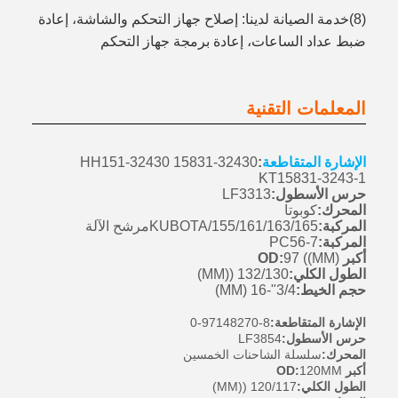
(8)خدمة الصيانة لدينا: إصلاح جهاز التحكم والشاشة، إعادة
ضبط عداد الساعات، إعادة برمجة جهاز التحكم
المعلمات التقنية
الإشارة المتقاطعة
:
HH151-32430 15831-32430
KT15831-3243-1
حرس الأسطول:
LF3313
المحرك:
كوبوتا
المركبة:
KUBOTA/155/161/163/165مرشح الآلة
المركبة:
PC56-7
أكبر OD:
97 ((MM)
الطول الكلي:
132/130 ((MM)
حجم الخيط:
3/4"-16 (MM)
الإشارة المتقاطعة:
8-97148270-0
حرس الأسطول:
LF3854
المحرك:
سلسلة الشاحنات الخمسين
أكبر OD:
120MM
الطول الكلي:
120/117 ((MM)