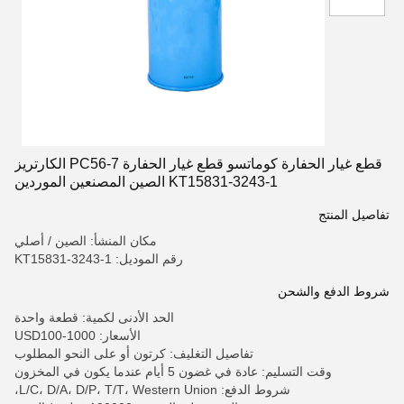
قطع غيار الحفارة كوماتسو قطع غيار الحفارة PC56-7 الكارتريز
KT15831-3243-1 الصين المصنعين الموردين
تفاصيل المنتج
مكان المنشأ: الصين / أصلي
رقم الموديل: KT15831-3243-1
شروط الدفع والشحن
الحد الأدنى لكمية: قطعة واحدة
الأسعار: USD100-1000
تفاصيل التغليف: كرتون أو على النحو المطلوب
وقت التسليم: عادة في غضون 5 أيام عندما يكون في المخزون
شروط الدفع: L/C، D/A، D/P، T/T، Western Union،