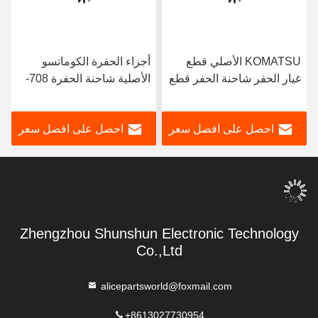
KOMATSU الأصلي قطع
أجزاء الحفرة الكوماتسو
غيار الحفر شاحنة الحفر قطع
الأصلية شاحنة الحفرة 708-
هيدروليكية 708-2H-04690
2H-33311 حذاء البستون لـ
مضخة مهد Pc400-8
كوماتسو PC400-7 PC400-
احصل على افضل سعر
احصل على افضل سعر
PHV165 مضخة هيدروليكية
8 HPV165
Zhengzhou Shunshun Electronic Technology
Co.,Ltd
alicepartsworld@foxmail.com
+8613027730954