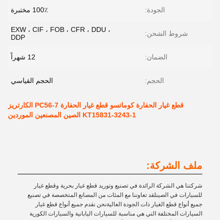
الجودة:
100٪ مختبرة
EXW ، CIF ، FOB ، CFR ، DDU ،
شروط الشحن:
DDP
الضمان:
12 شهراً
الحجم:
الحجم القياسي
قطع غيار الحفارة كوماتسو قطع غيار الحفارة PC56-7 الكارتريز
KT15831-3243-1 الصين المصنعين الموردين
ملف الشركة:
شركتنا هي الشركة الرائدة في تصنيع وتوريد قطع غيار بحرية وقطع غيار
للسيارات في الصينلقد تعاوننا مع المئات من المصانع المتخصصة في تصنيع
جميع أنواع قطع الغيار ذات الجودة العاليةنحن نقدم جميع أنواع قطع غيار
السيارات المختلفة التي هي مناسبة للسيارات اليابانية والسيارات الكورية