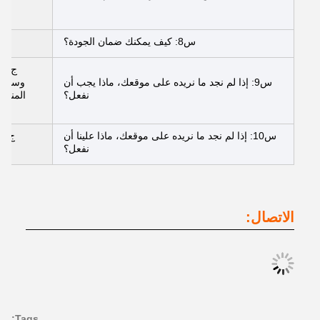
س8: كيف يمكنك ضمان الجودة؟
ج
ج: ي
س9: إذا لم نجد ما نريده على موقعك، ماذا يجب أن
وسوف ن
نفعل؟
المناسب
س10: إذا لم نجد ما نريده على موقعك، ماذا علينا أن
ج: ي
نفعل؟
الاتصال:
Tags: