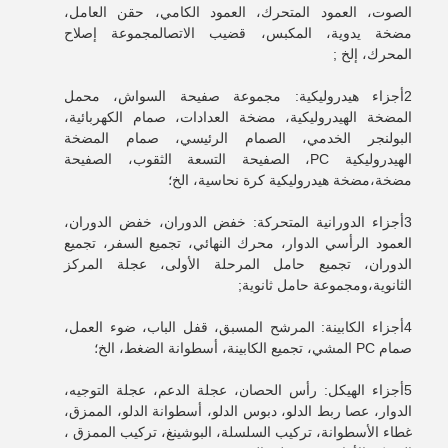
الصوت، العمود المتحرك، العمود الكامي، حقن العامل،
مضخة يدوية، المكبس، قضيب الاتصالمجموعة إصلاح
المحرك، إلخ ;
2أجزاء هيدروليكية: مجموعة صفيحة السواش، محمل
المضخة الهيدروليكية، مضخة العدادات، صمام الكهربائية،
البولنجر الخدمي، الصمام الرئيسي، صمام المضخة
الهيدروليكية PC، الصفيحة التسعة الثقوب، الصفيحة
مضخة،مضخة هيدروليكية كرة نحاسية، الخ؛
3أجزاء الدورانية المتحركة: خفض الدوران، خفض الدوران،
العمود الرأسي الدوار، محرك النهائي، تجميع السفر، تجميع
الدوران، تجميع حامل المرحلة الأولى، عجلة المركز
الثانوية،ومجموعة حامل ثانوية;
4أجزاء الكابينة: المرشح المسبق، قفل الباب، ضوء العمل،
صمام PC المشي، تجميع الكابينة، أسطوانة الضغط، الخ؛
5أجزاء الهيكل: رأس الحصان، عجلة الدعم، عجلة التوجيه،
الدوار، عصا ربط الدلو، دبوس الدلو، أسطوانة الدلو، الممزق،
غطاء الأسطوانة، تركيب السلسلة، البوشينغ، تركيب الممزق ،