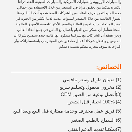
والسيارات الأوروبية والسيارات الأمريكية والسيارات الصينية، الخصادراتنا
الكبيرة تمكننا من تحقيق مزايا في التسعير من خلال الاستفادة من إجمالي
حجم المبيعاتنحن نعرف المئات من الشركات المصنعة جيداً، كما أننا درسنا
السوق العالمية من خلال التصدير لسنوات عديدة.لدينا الكثير من الخبرة في
توفير المنتجات ذات الجودة العالية والسعر الأكثر تنافسية للأسواق العالمية
المختلفةنأمل أن نتمكن من القيام بأعمال مع الناس في جميع أنحاء العالم،
ونحن نعتقد أن الشركات مع شركتنا سيكون لها فائدة جيدة.سنصبح شركاءك
الصديقيين وأفضل شركاء أعمال صادقين في الصيننرحب باستفساراتكم وأي
اقتراحات سوف نتحرك معكم بسبب دعمكم
الخصائص:
(1) ضمان طويل وسعر تنافسي
(2) مخزون معقول وتسليم سريع
(3)أفضل نوعية من الصين OEM
(4) 100% اختبار قبل الشحن
(5) فريق عمل محترف وخدمة ممتازة قبل البيع وبعد البيع
(6) السماح بالطلب الصغير
(7)يمكننا تقديم الدعم التقني