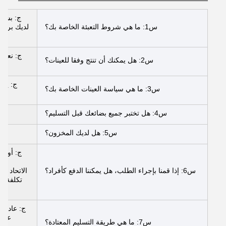
ج: بشكل
س1: ما هي شروط التعبئة الخاصة بك؟
لديك براءة
ج: نعم، 
س2: هل يمكنك أن تنتج وفقا للعينات؟
ج: يمك
س3: ما هي سياسة العينات الخاصة بك؟
س4: هل تختبر جميع بضائعك قبل التسليم؟
س5: هل لديك المخزون؟
ج: أو يج
س6: إذا قمنا بإجراء الطلب، هل يمكننا الدفع كأفراد؟
عن ط
س7: ما هي طريقة التسليم المعتادة؟