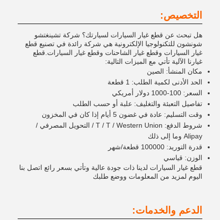
التخصيص:
هل تبحث عن قطع غيار السيارات لسيارتك؟ شركة تشينغتشو
شونشون للتكنولوجيا الإلكترونية هي شركة رائدة في تصنيع قطع
غيار السيارات وقطع غيار الشاحنات وقطع غيار السيارات.قطع
غيارنا الآلية تأتي مع الميزات التالية:
مكان المنشأ: الصين
الحد الأدنى لكمية الطلب: 1 قطعة
السعر: 100-1000 دولار أمريكي
تفاصيل التعبئة والتغليف: علبة أو حسب الطلب
وقت التسليم: عادة في غضون 5 أيام إذا كان في المخزون
شروط الدفع: T / T / Western Union / التحويل المصرفي /
Alipay وما إلى ذلك
قدرة التوريد: 100000 قطعة/شهر
الوزن: قياسي
قطع غيار السيارات لدينا ذات جودة عالية وتأتي بسعر رائع اتصل بنا
اليوم لمزيد من المعلومات ووضع طلبك
الدعم والخدمات: